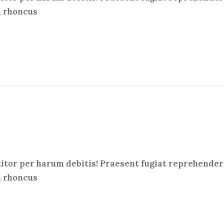
m rhoncus
titor per harum debitis! Praesent fugiat reprehenderi
m rhoncus