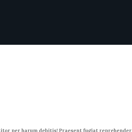
titor per harum debitis! Praesent fugiat reprehenderi