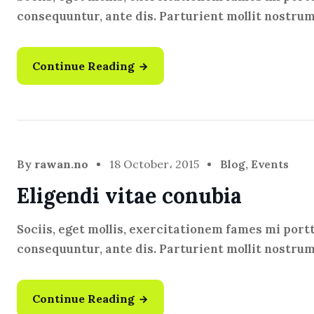
consequuntur, ante dis. Parturient mollit nostru
Continue Reading
By
rawan.no
18 October، 2015
Blog
,
Events
Eligendi vitae conubia
Sociis, eget mollis, exercitationem fames mi port
consequuntur, ante dis. Parturient mollit nostru
Continue Reading