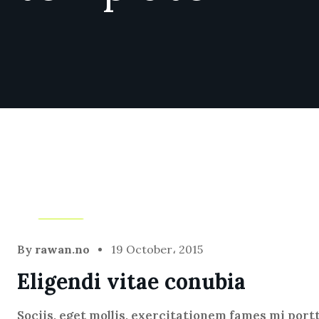
Blog
By
rawan.no
19 October، 2015
Eligendi vitae conubia
Sociis, eget mollis, exercitationem fames mi port