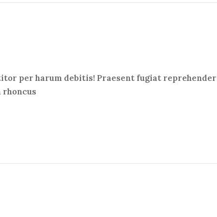
titor per harum debitis! Praesent fugiat reprehenderi
m rhoncus