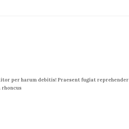
titor per harum debitis! Praesent fugiat reprehenderi
m rhoncus