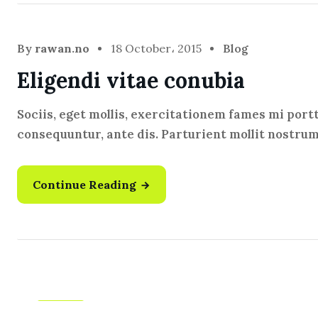
By
rawan.no
18 October، 2015
Blog
Eligendi vitae conubia
Sociis, eget mollis, exercitationem fames mi port
consequuntur, ante dis. Parturient mollit nostru
Continue Reading
Blog