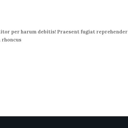
titor per harum debitis! Praesent fugiat reprehenderi
m rhoncus