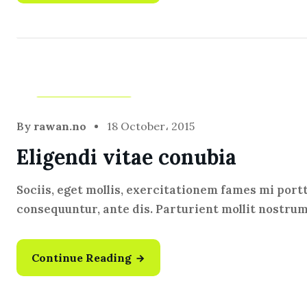
Blog
,
Infotech
By
rawan.no
18 October، 2015
Eligendi vitae conubia
Sociis, eget mollis, exercitationem fames mi port
consequuntur, ante dis. Parturient mollit nostru
Continue Reading